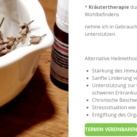
*
Kräutertherapie
dur
Wohlbefindens
nehme ich in Gebrauch
unterstützen.
Alternative Heilmetho
Stärkung des Imm
Sanfte Linderung 
Unterstützung zur
schweren Erkrank
Chronische Beschw
Stresssituation wie
Entgiftung des Or
TERMIN VEREINBARE