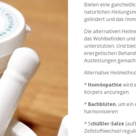
Bieten eine ganzheitli
natürlichen Heilungs
gelindert und das Imm
Die alternativen Heil
das Wohlbefinden und 
unterstützen. Und bie
energetischen Behandl
Austestungen gemacht,
Alternative Heilmethod
*
Homöopathie
wird e
Körpers anzuregen
*
Bachblüten
, um ein
harmonisieren
* S
chüßler-Salze
(aufb
Zellstoffwechsel regul