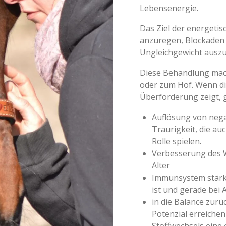
Lebensenergie.
Das Ziel der energetis
anzuregen, Blockaden
Ungleichgewicht auszu
Diese Behandlung mach
oder zum Hof. Wenn die
Überforderung zeigt, g
Auflösung von negat
Traurigkeit, die au
Rolle spielen.
Verbesserung des W
Alter
Immunsystem stärke
ist und gerade bei 
in die Balance zurü
Potenzial erreichen
Stoffwechsels eine 